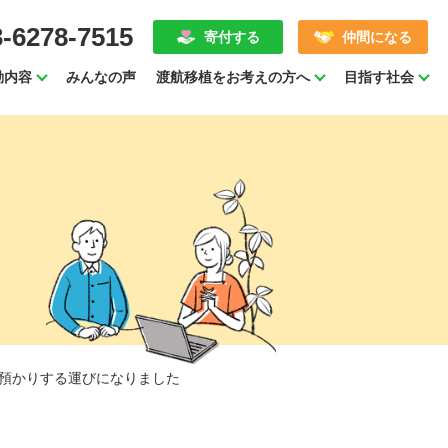
3-6278-7515
寄付する
仲間になる
動内容
みんなの声
渡航移植をお考えの方へ
目指す社会
預かりする運びになりました